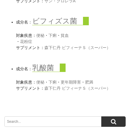
サプリメント：
サン・クロレラA
ビフィズス菌
成分名：
対象疾患：
便秘
・
下痢
・
貧血
・
花粉症
サプリメント：
森下仁丹 ビフィーナＳ（スーパー）
乳酸菌
成分名：
対象疾患：
便秘
・
下痢
・
更年期障害
・
肥満
サプリメント：
森下仁丹 ビフィーナＳ（スーパー）