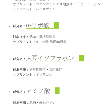
サプリメント：
コエンザイムQ10 包接体 30日分
・
ミドリム
シエメラルド
・
バイオザイム
α-リポ酸
成分名：
対象疾患：
肥満
・
肝機能障害
サプリメント：
α-リポ酸 徳用90日分
大豆イソフラボン
成分名：
対象疾患：
更年期障害
・
骨粗鬆症
サプリメント：
イソラコン
アミノ酸
成分名：
対象疾患：
肥満
・
疲れやすい