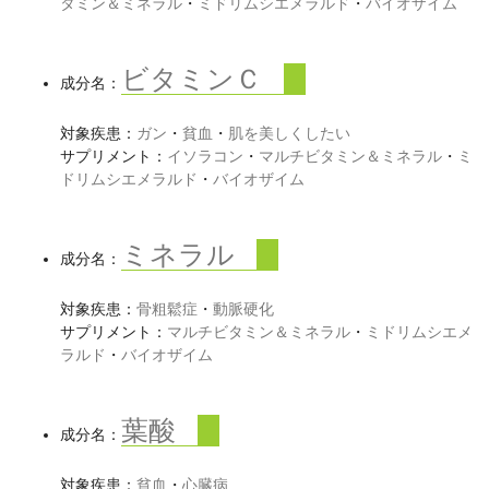
タミン＆ミネラル
・
ミドリムシエメラルド
・
バイオザイム
ビタミンＣ
成分名：
対象疾患：
ガン
・
貧血
・
肌を美しくしたい
サプリメント：
イソラコン
・
マルチビタミン＆ミネラル
・
ミ
ドリムシエメラルド
・
バイオザイム
ミネラル
成分名：
対象疾患：
骨粗鬆症
・
動脈硬化
サプリメント：
マルチビタミン＆ミネラル
・
ミドリムシエメ
ラルド
・
バイオザイム
葉酸
成分名：
対象疾患：
貧血
・
心臓病