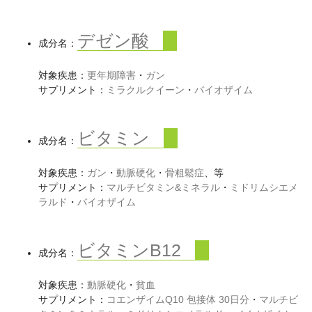
デゼン酸
成分名：
対象疾患：
更年期障害
・
ガン
サプリメント：
ミラクルクイーン
・
バイオザイム
ビタミン
成分名：
対象疾患：
ガン
・
動脈硬化
・
骨粗鬆症
、等
サプリメント：
マルチビタミン&ミネラル
・
ミドリムシエメ
ラルド
・
バイオザイム
ビタミンB12
成分名：
対象疾患：
動脈硬化
・
貧血
サプリメント：
コエンザイムQ10 包接体 30日分
・
マルチビ