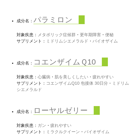
パラミロン
成分名：
対象疾患：
メタボリック症候群
・
更年期障害
・
便秘
サプリメント：
ミドリムシエメラルド
・
バイオザイム
コエンザイムＱ10
成分名：
対象疾患：
心臓病
・
肌を美しくしたい
・
疲れやすい
サプリメント：
コエンザイムQ10 包接体 30日分
・
ミドリム
シエメラルド
ローヤルゼリー
成分名：
対象疾患：
ガン
・
疲れやすい
サプリメント：
ミラクルクイーン
・
バイオザイム