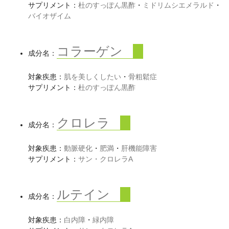
サプリメント：
杜のすっぽん黒酢
・
ミドリムシエメラルド
・
バイオザイム
コラーゲン
成分名：
対象疾患：
肌を美しくしたい
・
骨粗鬆症
サプリメント：
杜のすっぽん黒酢
クロレラ
成分名：
対象疾患：
動脈硬化
・
肥満
・
肝機能障害
サプリメント：
サン・クロレラA
ルテイン
成分名：
対象疾患：
白内障
・
緑内障