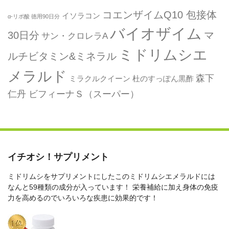
コエンザイムQ10 包接体
イソラコン
α-リポ酸 徳用90日分
バイオザイム
30日分
マ
サン・クロレラA
ミドリムシエ
ルチビタミン&ミネラル
メラルド
森下
ミラクルクイーン
杜のすっぽん黒酢
仁丹 ビフィーナＳ（スーパー）
イチオシ！サプリメント
ミドリムシをサプリメントにしたこのミドリムシエメラルドには
なんと59種類の成分が入っています！ 栄養補給に加え身体の免疫
力を高めるのでいろいろな疾患に効果的です！