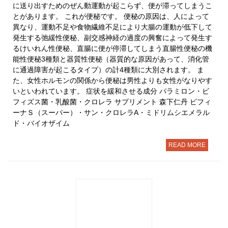
に送り出すためのぜん動運動が起こらず、便が滞ってしまうこ
とがあります。 これが便秘です。 便秘の原因は、人によって
異なり、運動不足や食物繊維不足により大腸の運動が低下して
発生する弛緩性便秘、副交感神経の過度の興奮によって発生す
るけいれん性便秘、直腸に便が停滞してしまう直腸性便秘の機
能性便秘3種類と器質性便秘（器質的な原因があって、消化管
に通過障害が起こるタイプ）の計4種類に大別されます。 ま
た、女性ホルモンの関係から便秘は男性よりも女性がなりやす
いといわれています。 症状を緩和させる成分 パラミロン・ビ
フィズス菌・乳酸菌・クロレラ サプリメント 森下仁丹 ビフィ
ーナＳ（スーパー）・サン・クロレラA・ミドリムシエメラル
ド・バイオザイム
READ MORE