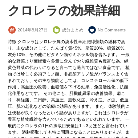
クロレラの効果詳細
2014年8月27日
成分まとめ
No Comments
特徴 クロレラはクロレラ属の淡水性単細胞緑藻類の総称であ
り、主な成分として、たんぱく質45%、脂質20%、糖質20%、
灰分10%、その他にビタミン類やミネラル類を含みます。 一般
的な野菜より葉緑素を多量に含んでおり繊維質も豊富な為、緑
黄色野菜の代わりになると言っても過言ではない食品です。 植
物では珍しく必須アミノ酸、非必須アミノ酸がバランスよく含
まれており、その主な効能としては、コレステロール値の低下
作用，高血圧の改善，血糖値を下げる効果，免疫活性化，抗酸
化作用などです。 その他にも、肝機能異常の改善効果、肩こ
り、神経痛、二日酔、高血圧、脳軟化症、冷え症、水虫、低血
圧、肌の老化などの治療に効果があります。 また、体験談的に
は便秘が良くなったという話がありますが、これはクロレラが
豊富な植物繊維を含んでいるためであるといわれています。 一
般的にクロレラの1日の摂取目安量は1～3ｇほどと言われてい
ます。 過剰摂取しても特に問題になることはありませんが、ま