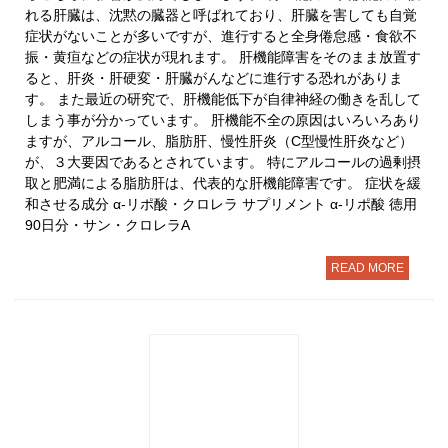
れる肝臓は、沈黙の臓器と呼ばれており、肝臓を害しても自覚
症状がないことが多いですが、進行すると全身倦怠感・食欲不
振・黄疸などの症状が現れます。 肝機能障害をそのまま放置す
ると、肝炎・肝硬変・肝臓がんなどに進行する恐れがありま
す。 また最近の研究で、肝機能低下が自律神経の働きを乱して
しまう事が分かっています。 肝機能不全の原因はいろいろあり
ますが、アルコール、脂肪肝、慢性肝炎（C型慢性肝炎など）
が、３大要因であるとされています。 特にアルコールの過剰摂
取と肥満による脂肪肝は、代表的な肝機能障害です。 症状を緩
和させる成分 α-リポ酸・クロレラ サプリメント α-リポ酸 徳用
90日分・サン・クロレラA
READ MORE