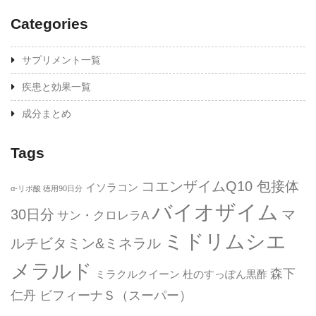
Categories
サプリメント一覧
疾患と効果一覧
成分まとめ
Tags
コエンザイムQ10 包接体
イソラコン
α-リポ酸 徳用90日分
バイオザイム
30日分
マ
サン・クロレラA
ミドリムシエ
ルチビタミン&ミネラル
メラルド
森下
ミラクルクイーン
杜のすっぽん黒酢
仁丹 ビフィーナＳ（スーパー）