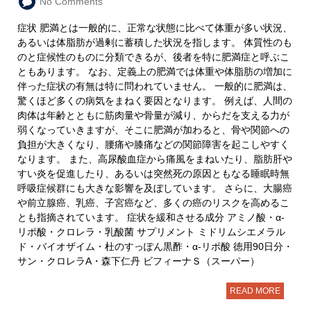
No Comments
症状 肥満とは一般的に、正常な状態に比べて体重が多い状況、
あるいは体脂肪が過剰に蓄積した状況を指します。 体質性のも
のと症候性のものに分類できるが、後者を特に肥満症と呼ぶこ
ともあります。 なお、定義上の肥満では体重や体脂肪の増加に
伴った症状の有無は特に問われていません。 一般的に肥満は、
驚くほど多くの病気をまねく要因となります。 例えば、人間の
肉体は年齢とともに筋肉量や骨量が減り、からだを支える力が
弱くなっていきますが、そこに肥満が加わると、骨や関節への
負担が大きくなり、腰痛や膝痛などの関節障害を起こしやすく
なります。 また、高尿酸血症から痛風をまねいたり、脂肪肝や
すい炎を促進したり、あるいは突然死の原因ともなる睡眠時無
呼吸症候群にも大きな影響を及ぼしています。 さらに、大腸癌
や前立腺癌、乳癌、子宮癌など、多くの癌のリスクを高めるこ
とも指摘されています。 症状を緩和させる成分 アミノ酸・α-
リポ酸・クロレラ・乳酸菌 サプリメント ミドリムシエメラル
ド・バイオザイム・杜のすっぽん黒酢・α-リポ酸 徳用90日分・
サン・クロレラA・森下仁丹 ビフィーナＳ（スーパー）
READ MORE