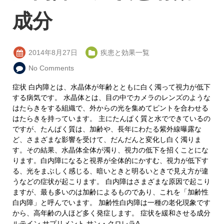
成分
2014年8月27日
疾患と効果一覧
No Comments
症状 白内障とは、水晶体が年齢とともに白く濁って視力が低下
する病気です。 水晶体とは、目の中でカメラのレンズのような
はたらきをする組織で、外からの光を集めてピントを合わせる
はたらきを持っています。 主にたんぱく質と水でできているの
ですが、たんぱく質は、加齢や、長年にわたる紫外線曝露な
ど、さまざまな影響を受けて、だんだんと変化し白く濁りま
す。その結果、水晶体全体が濁り、視力の低下を招くことにな
ります。白内障になると視界が全体的にかすむ、視力が低下す
る、光をまぶしく感じる、暗いときと明るいときで見え方が違
うなどの症状が起こります。 白内障はさまざまな原因で起こり
ますが、最も多いのは加齢によるものであり、これを「加齢性
白内障」と呼んでいます。 加齢性白内障は一種の老化現象です
から、高年齢の人ほど多く発症します。 症状を緩和させる成分
ルテイン サプリメント サン・クロレラA