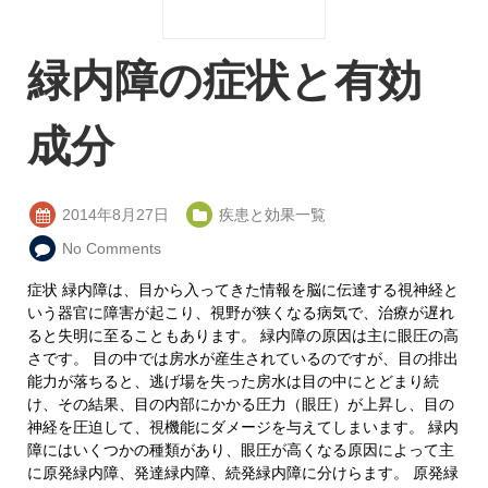
緑内障の症状と有効
成分
2014年8月27日
疾患と効果一覧
No Comments
症状 緑内障は、目から入ってきた情報を脳に伝達する視神経と
いう器官に障害が起こり、視野が狭くなる病気で、治療が遅れ
ると失明に至ることもあります。 緑内障の原因は主に眼圧の高
さです。 目の中では房水が産生されているのですが、目の排出
能力が落ちると、逃げ場を失った房水は目の中にとどまり続
け、その結果、目の内部にかかる圧力（眼圧）が上昇し、目の
神経を圧迫して、視機能にダメージを与えてしまいます。 緑内
障にはいくつかの種類があり、眼圧が高くなる原因によって主
に原発緑内障、発達緑内障、続発緑内障に分けらます。 原発緑