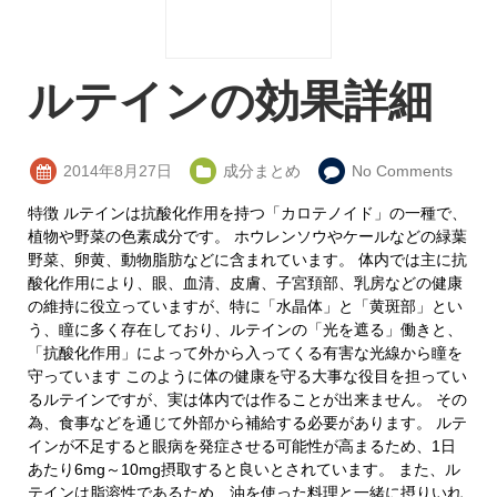
ルテインの効果詳細
2014年8月27日
成分まとめ
No Comments
特徴 ルテインは抗酸化作用を持つ「カロテノイド」の一種で、
植物や野菜の色素成分です。 ホウレンソウやケールなどの緑葉
野菜、卵黄、動物脂肪などに含まれています。 体内では主に抗
酸化作用により、眼、血清、皮膚、子宮頚部、乳房などの健康
の維持に役立っていますが、特に「水晶体」と「黄斑部」とい
う、瞳に多く存在しており、ルテインの「光を遮る」働きと、
「抗酸化作用」によって外から入ってくる有害な光線から瞳を
守っています このように体の健康を守る大事な役目を担ってい
るルテインですが、実は体内では作ることが出来ません。 その
為、食事などを通じて外部から補給する必要があります。 ルテ
インが不足すると眼病を発症させる可能性が高まるため、1日
あたり6mg～10mg摂取すると良いとされています。 また、ル
テインは脂溶性であるため、油を使った料理と一緒に摂りいれ